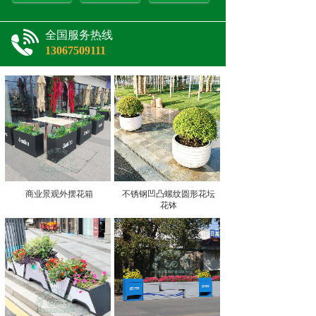
全国服务热线
13067509111
商业景观外摆花箱
不锈钢凹凸螺纹圆形花坛
花钵