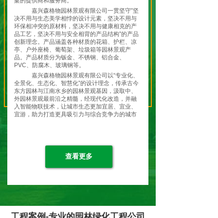
案的提供商和服务商。
嘉兴森格物园林景观有限公司一贯坚守”坚
决不用与生态美学相悖的设计元素，坚决不用与
环保相冲突的原材料，坚决不用与健康相克的产
品工艺，坚决不用与安全相背的产品结构”的产品
创新理念。产品涵盖各种材质的花箱、护栏、凉
亭、户外座椅、葡萄架、垃圾箱等园林景观产
品。产品材质分为钣金、不锈钢、铝合金、
PVC、防腐木、玻璃钢等。
嘉兴森格物园林景观有限公司以“专业化、
全景化、生态化、智慧化”的设计理念，传承古今
东方园林与江南水乡的园林景观基因，汲取中、
外园林景观最前沿之精髓，经现代化改造，并融
入智能物联技术，让城市生态更加宜居、宜业、
宜游，助力打造更具吸引力与综合竞争力的城市
特色名片，共筑城市生态之美！
嘉兴森格物园林景观有限公司全体员工将
继续弘扬“开天辟地、敢为人先”的红船精神，坚
持贯彻 “绿水青山就是金山银山”的理念和“生态优
先，绿色发展”的战略定位，走在现代化园林景观
查看更多
生态发展的前列，让城市变得更加美丽！让生活
变得更加美好！让生态变得更加和谐！
森格物-应景造物！就是为了留住”蓝天、
白云、绿水、青山、净土！
工程案例-专业的园林绿化工程公司