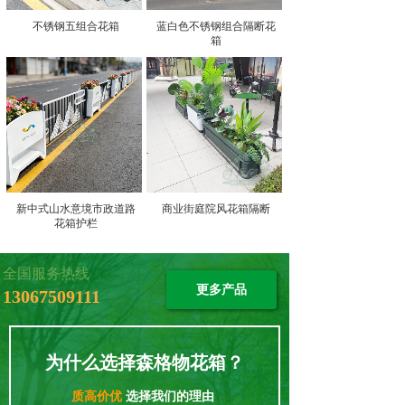
不锈钢五组合花箱
蓝白色不锈钢组合隔断花
箱
新中式山水意境市政道路
商业街庭院风花箱隔断
花箱护栏
全国服务热线
更多产品
13067509111
为什么选择森格物花箱？
质高价优
选择我们的理由